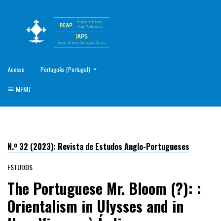
##plugins.themes.healthSciences.language.toggle##
Acesso
Português (Portugal)
MENU
N.º 32 (2023): Revista de Estudos Anglo-Portugueses
ESTUDOS
The Portuguese Mr. Bloom (?): :
Orientalism in Ulysses and in