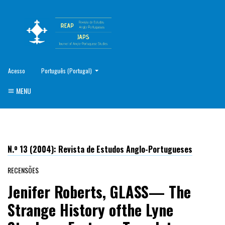
##plugins.themes.healthSciences.language.toggle##
Acesso
Português (Portugal)
MENU
N.º 13 (2004): Revista de Estudos Anglo-Portugueses
RECENSÕES
Jenifer Roberts, GLASS— The
Strange History ofthe Lyne