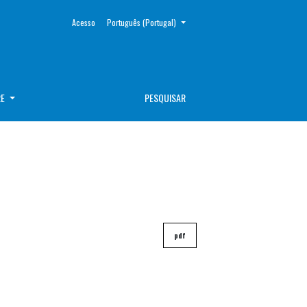
##plugins.themes.healthSciences.language.toggle##
Acesso
Português (Portugal)
RE
PESQUISAR
pdf