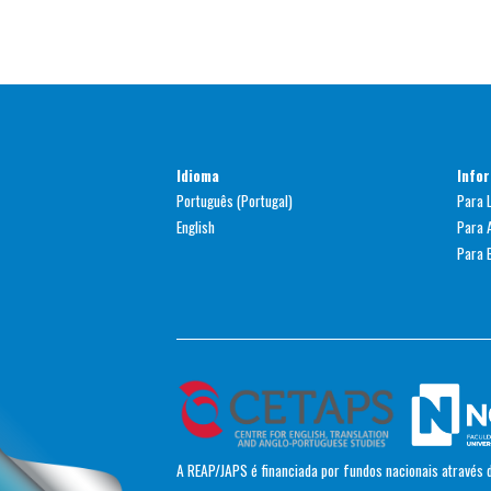
Idioma
Info
Português (Portugal)
Para 
English
Para 
Para B
A REAP/JAPS é financiada por fundos nacionais através d