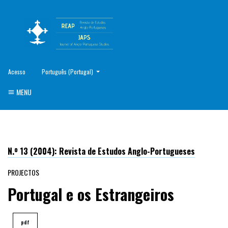
##plugins.themes.healthSciences.language.toggle##
Acesso
Português (Portugal)
MENU
N.º 13 (2004): Revista de Estudos Anglo-Portugueses
PROJECTOS
Portugal e os Estrangeiros
pdf