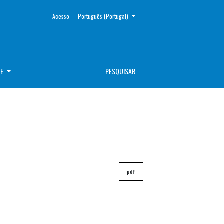
##plugins.themes.healthSciences.language.toggle##
Acesso
Português (Portugal)
RE
PESQUISAR
pdf