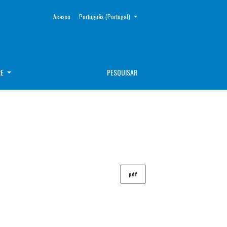
##plugins.themes.healthSciences.language.toggle##
Acesso
Português (Portugal)
RE
PESQUISAR
pdf