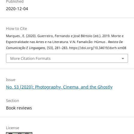
Published
2020-12-04
How to Cite
Marques , E. (2020). Guerreiro, Fernando e José Bértolo (ed.). 2019. Morte e
Espectralidade nas Artes e na Literatura. V.N. Famalicão: Húmus .
Revista De
Comunicação E Linguagens
, (53), 281–283. https://doi.org/10.34619/dxrh-xm08
More Citation Formats
Issue
No. 53 (2020): Photography, Cinema, and the Ghostly
Section
Book reviews
License