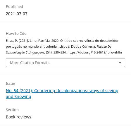
Published
2021-07-07
How to Cite
Eiras, P. (2021). Lino, Patrícia. 2020. O kit de sobrevivência do descobridor
português no mundo anticolonial. Lisboa: Douda Correria.
Revista De
Comunicação E Linguagens
, (54), 330–334. https://doi.org/10.34619/jpiw-eh8n
More Citation Formats
Issue
No. 54 (2021): Gendering decolonizations: ways of seeing
and knowing
Section
Book reviews