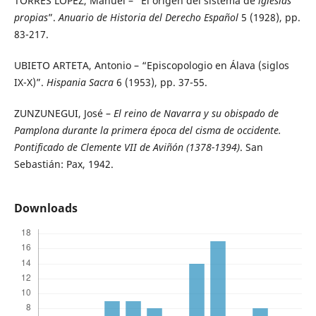
TORRES LÓPEZ, Manuel – “El origen del sistema de
iglesias
propias
”.
Anuario de Historia del Derecho Español
5 (1928), pp.
83-217.
UBIETO ARTETA, Antonio – “Episcopologio en Álava (siglos
IX-X)”.
Hispania Sacra
6 (1953), pp. 37-55.
ZUNZUNEGUI, José –
El reino de Navarra y su obispado de
Pamplona durante la primera época del cisma de occidente.
Pontificado de Clemente VII de Aviñón (1378-1394)
. San
Sebastián: Pax, 1942.
Downloads