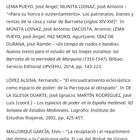
LEMA PUEYO, José Ángel; MUNITA LOINAZ, José Antonio –
“«Para su honra e sustentamiento». Los patronatos, bienes y
rentas de la casa y solar de Barroeta (siglos XIV-XVI)”. In
MUNITA LOINAZ, José Antonio; DACOSTA, Arsenio; LEMA
PUEYO, José Ángel; PAZ MORO, Agurtzane; DÍAZ DE
DURANA, José Ramón –
«En tiempo de ruidos e bandos».
Nuevos textos para el estudio de los linajes vizcaínos: los
Barroeta de la merindad de Marquina (1355-1547)
. Bilbao:
Servicio Editorial UPV/EHU, 2014, pp. 143-223.
LÓPEZ ALSINA, Fernando – “El encuadramiento eclesiástico
como espacio de poder: de la Parroquia al obispado”. In DE
LA IGLESIA DUARTE, José Ignacio; MARTÍN RODRÍGUEZ, José
Luis (coord.) –
Los espacios de poder en la España medieval: XII
Semana de Estudios Medievales.
Logroño: Instituto de
Estudios Riojanos, 2002, pp. 425-457.
MALLORQUÍ GARCÍA, Elvis – “La recaptació i el repartiment
del delme a la Catalunya vella. El cas del Bisbat de Girona,