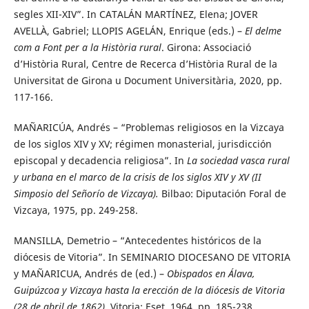
segles XII-XIV”. In CATALÁN MARTÍNEZ, Elena; JOVER
AVELLÀ, Gabriel; LLOPIS AGELÁN, Enrique (eds.) –
El delme
com a Font per a la Història rural
. Girona: Associació
d’Història Rural, Centre de Recerca d’Història Rural de la
Universitat de Girona u Document Universitària, 2020, pp.
117-166.
MAÑARICÚA, Andrés – “Problemas religiosos en la Vizcaya
de los siglos XIV y XV; régimen monasterial, jurisdicción
episcopal y decadencia religiosa”. In
La sociedad vasca rural
y urbana en el marco de la crisis de los siglos XIV y XV (II
Simposio del Señorío de Vizcaya).
Bilbao: Diputación Foral de
Vizcaya, 1975, pp. 249-258.
MANSILLA, Demetrio – “Antecedentes históricos de la
diócesis de Vitoria”. In SEMINARIO DIOCESANO DE VITORIA
y MAÑARICUA, Andrés de (ed.) –
Obispados en Álava,
Guipúzcoa y Vizcaya hasta la erección de la diócesis de Vitoria
(28 de abril de 1862)
. Vitoria: Eset, 1964, pp. 185-238.