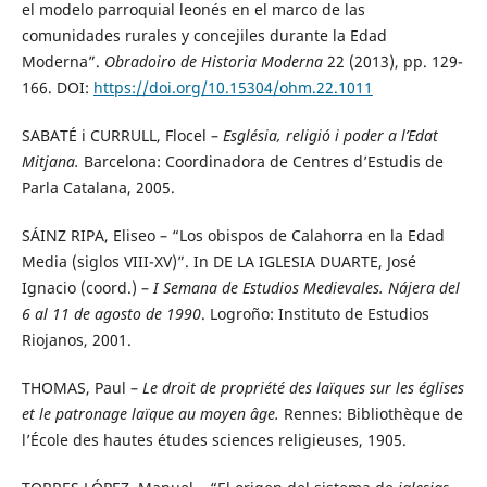
el modelo parroquial leonés en el marco de las
comunidades rurales y concejiles durante la Edad
Moderna”.
Obradoiro de Historia Moderna
22 (2013), pp. 129-
166. DOI:
https://doi.org/10.15304/ohm.22.1011
SABATÉ i CURRULL, Flocel –
Església, religió i poder a l’Edat
Mitjana.
Barcelona: Coordinadora de Centres d’Estudis de
Parla Catalana, 2005.
SÁINZ RIPA, Eliseo – “Los obispos de Calahorra en la Edad
Media (siglos VIII-XV)”. In DE LA IGLESIA DUARTE, José
Ignacio (coord.) –
I Semana de Estudios Medievales. Nájera del
6 al 11 de agosto de 1990
. Logroño: Instituto de Estudios
Riojanos, 2001.
THOMAS, Paul –
Le droit de propriété des laïques sur les églises
et le patronage laïque au moyen âge.
Rennes: Bibliothèque de
l’École des hautes études sciences religieuses, 1905.