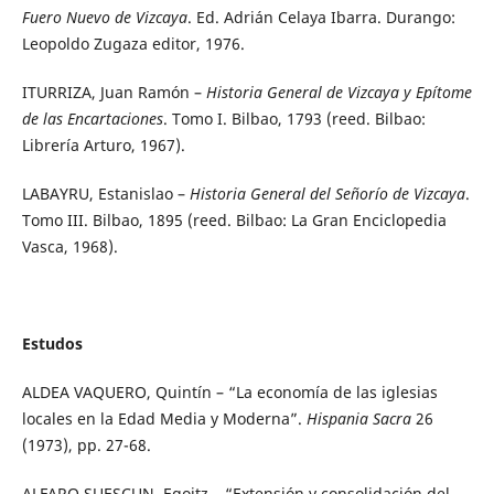
Fuero Nuevo de Vizcaya
. Ed. Adrián Celaya Ibarra. Durango:
Leopoldo Zugaza editor, 1976.
ITURRIZA, Juan Ramón –
Historia General de Vizcaya y Epítome
de las Encartaciones
. Tomo I. Bilbao, 1793 (reed. Bilbao:
Librería Arturo, 1967).
LABAYRU, Estanislao –
Historia General del Señorío de Vizcaya
.
Tomo III. Bilbao, 1895 (reed. Bilbao: La Gran Enciclopedia
Vasca, 1968).
Estudos
ALDEA VAQUERO, Quintín – “La economía de las iglesias
locales en la Edad Media y Moderna”.
Hispania Sacra
26
(1973), pp. 27-68.
ALFARO SUESCUN, Egoitz – “Extensión y consolidación del