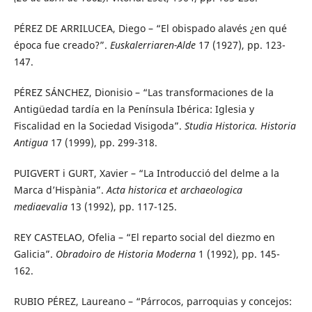
PÉREZ DE ARRILUCEA, Diego – “El obispado alavés ¿en qué
época fue creado?”.
Euskalerriaren-Alde
17 (1927), pp. 123-
147.
PÉREZ SÁNCHEZ, Dionisio – “Las transformaciones de la
Antigüedad tardía en la Península Ibérica: Iglesia y
Fiscalidad en la Sociedad Visigoda”.
Studia Historica. Historia
Antigua
17 (1999), pp. 299-318.
PUIGVERT i GURT, Xavier – “La Introducció del delme a la
Marca d’Hispània”.
Acta historica et archaeologica
mediaevalia
13 (1992), pp. 117-125.
REY CASTELAO, Ofelia – “El reparto social del diezmo en
Galicia”.
Obradoiro de Historia Moderna
1 (1992), pp. 145-
162.
RUBIO PÉREZ, Laureano – “Párrocos, parroquias y concejos: