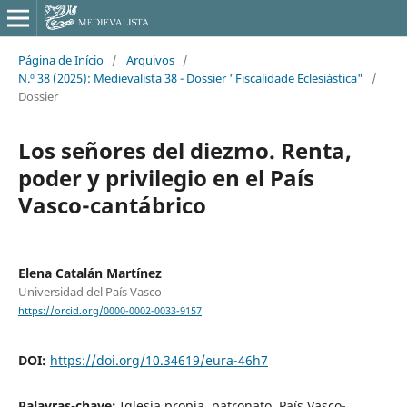
Página de Início
/
Arquivos
/
N.º 38 (2025): Medievalista 38 - Dossier "Fiscalidade Eclesiástica"
/
Dossier
Los señores del diezmo. Renta,
poder y privilegio en el País
Vasco-cantábrico
Elena Catalán Martínez
Universidad del País Vasco
https://orcid.org/0000-0002-0033-9157
DOI:
https://doi.org/10.34619/eura-46h7
Palavras-chave:
Iglesia propia, patronato, País Vasco-