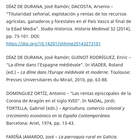
DÍAZ DE DURANA, José Ramón; DACOSTA, Arsenio –
“Titularidad señorial, explotación y rentas de los recursos
agrícolas, ganaderos y forestales en el País Vasco al final de
la Edad Media”.
Studia Historica. Historia Medieval
32 (2014),
pp. 73-101. DOI:
https://doi.org/10.14201/shhme20143273101
DÍAZ DE DURANA, José Ramón; GUINOT RODRÍGUEZ, Enric –
“La dîme dans l’Espagne médiévale”. In VIADER, Roland
(ed.) –
La dîme dans l’Europe médiévale et moderne
. Toulouse:
Presses Universitaires du Mirail, 2010, pp. 63-88.
DOMINGUEZ ORTÍZ, Antonio – “Las rentas episcopales de la
Corona de Aragón en el siglo XVIII”. In NADAL, Jordi;
TORTELLA, Gabriel (eds.) –
Agricultura, comercio colonial y
crecimiento económico en la España Contemporánea.
Barcelona: Ariel, 1974, pp. 13-43.
FARIÑA JAMARDO, José –
La parroquia rural en Galicia
.