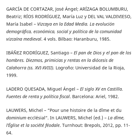
GARCÍA DE CORTAZAR, José Ángel; ARÍZAGA BOLUMBURU,
Beatriz; RÍOS RODRÍGUEZ, María Luz y DEL VAL VALDIVIESO,
María Isabel –
Vizcaya en la Edad Media. La evolución
demográfica, económica, social y política de la comunidad
vizcaína medieval
. 4 vols. Bilbao: Haranburu, 1985.
IBÁÑEZ RODRÍGUEZ, Santiago –
El pan de Dios y el pan de los
hombres. Diezmos, primicias y rentas en la diócesis de
Calahorra (ss. XVI-XVIII).
Logroño: Universidad de la Rioja,
1999.
LADERO QUESADA, Miguel Ángel –
El siglo XV en Castilla.
Fuentes de renta y política fiscal
. Barcelona: Ariel, 1982.
LAUWERS, Michel – “Pour une histoire de la dîme et du
dominium
ecclésial“. In LAUWERS, Michel (ed.) –
La dîme,
l’Église et la société féodale
. Turnhout: Brepols, 2012, pp. 11-
64.