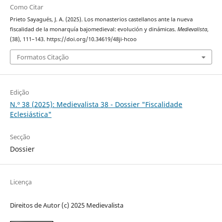
Como Citar
Prieto Sayagués, J. A. (2025). Los monasterios castellanos ante la nueva
fiscalidad de la monarquía bajomedieval: evolución y dinámicas.
Medievalista
,
(38), 111–143. https://doi.org/10.34619/48ji-hcoo
Formatos Citação
Edição
N.º 38 (2025): Medievalista 38 - Dossier "Fiscalidade
Eclesiástica"
Secção
Dossier
Licença
Direitos de Autor (c) 2025 Medievalista