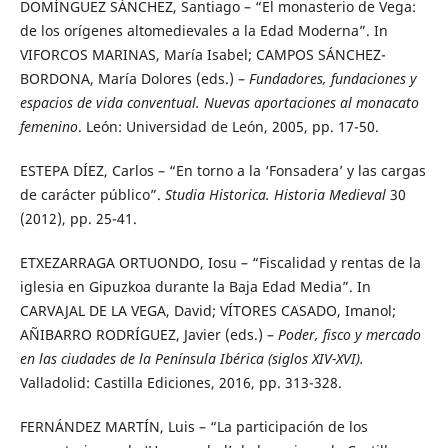
DOMÍNGUEZ SÁNCHEZ, Santiago – “El monasterio de Vega:
de los orígenes altomedievales a la Edad Moderna”. In
VIFORCOS MARINAS, María Isabel; CAMPOS SÁNCHEZ-
BORDONA, María Dolores (eds.) –
Fundadores, fundaciones y
espacios de vida conventual. Nuevas aportaciones al monacato
femenino
. León: Universidad de León, 2005, pp. 17-50.
ESTEPA DÍEZ, Carlos – “En torno a la ‘Fonsadera’ y las cargas
de carácter público”.
Studia Historica. Historia Medieval
30
(2012), pp. 25-41.
ETXEZARRAGA ORTUONDO, Iosu – “Fiscalidad y rentas de la
iglesia en Gipuzkoa durante la Baja Edad Media”. In
CARVAJAL DE LA VEGA, David; VÍTORES CASADO, Imanol;
AÑIBARRO RODRÍGUEZ, Javier (eds.) –
Poder, fisco y mercado
en las ciudades de la Península Ibérica (siglos XIV-XVI).
Valladolid: Castilla Ediciones, 2016, pp. 313-328.
FERNÁNDEZ MARTÍN, Luis – “La participación de los