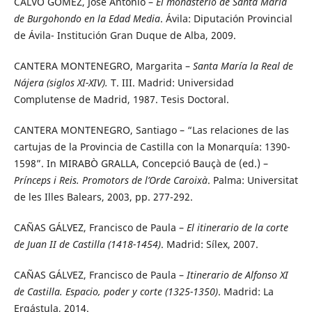
CALVO GÓMEZ, José Antonio –
El monasterio de Santa María
de Burgohondo en la Edad Media
. Ávila: Diputación Provincial
de Ávila- Institución Gran Duque de Alba, 2009.
CANTERA MONTENEGRO, Margarita –
Santa María la Real de
Nájera (siglos XI-XIV).
T. III. Madrid: Universidad
Complutense de Madrid, 1987. Tesis Doctoral.
CANTERA MONTENEGRO, Santiago – “Las relaciones de las
cartujas de la Provincia de Castilla con la Monarquía: 1390-
1598”. In MIRABÒ GRALLA, Concepció Bauçà de (ed.) –
Prínceps i Reis. Promotors de l’Orde Caroixà
. Palma: Universitat
de les Illes Balears, 2003, pp. 277-292.
CAÑAS GÁLVEZ, Francisco de Paula –
El itinerario de la corte
de Juan II de Castilla (1418-1454)
. Madrid: Sílex, 2007.
CAÑAS GÁLVEZ, Francisco de Paula –
Itinerario de Alfonso XI
de Castilla. Espacio, poder y corte (1325-1350)
. Madrid: La
Ergástula, 2014.