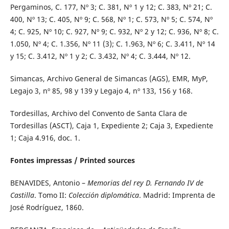
Pergaminos, C. 177, Nº 3; C. 381, Nº 1 y 12; C. 383, Nº 21; C.
400, Nº 13; C. 405, Nº 9; C. 568, Nº 1; C. 573, Nº 5; C. 574, Nº
4; C. 925, Nº 10; C. 927, Nº 9; C. 932, Nº 2 y 12; C. 936, Nº 8; C.
1.050, Nº 4; C. 1.356, Nº 11 (3); C. 1.963, Nº 6; C. 3.411, Nº 14
y 15; C. 3.412, Nº 1 y 2; C. 3.432, Nº 4; C. 3.444, Nº 12.
Simancas, Archivo General de Simancas (AGS), EMR, MyP,
Legajo 3, nº 85, 98 y 139 y Legajo 4, nº 133, 156 y 168.
Tordesillas, Archivo del Convento de Santa Clara de
Tordesillas (ASCT), Caja 1, Expediente 2; Caja 3, Expediente
1; Caja 4.916, doc. 1.
Fontes impressas / Printed sources
BENAVIDES, Antonio –
Memorias del rey D. Fernando IV de
Castilla
. Tomo II:
Colección diplomática
. Madrid: Imprenta de
José Rodríguez, 1860.