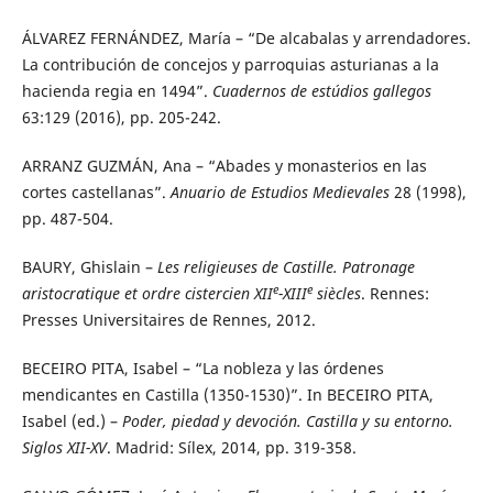
ÁLVAREZ FERNÁNDEZ, María – “De alcabalas y arrendadores.
La contribución de concejos y parroquias asturianas a la
hacienda regia en 1494”.
Cuadernos de estúdios gallegos
63:129 (2016), pp. 205-242.
ARRANZ GUZMÁN, Ana – “Abades y monasterios en las
cortes castellanas”.
Anuario de Estudios Medievales
28 (1998),
pp. 487-504.
BAURY, Ghislain –
Les religieuses de Castille. Patronage
e
e
aristocratique et ordre cistercien XII
-XIII
siècles
. Rennes:
Presses Universitaires de Rennes, 2012.
BECEIRO PITA, Isabel – “La nobleza y las órdenes
mendicantes en Castilla (1350-1530)”. In BECEIRO PITA,
Isabel (ed.) –
Poder, piedad y devoción. Castilla y su entorno.
Siglos XII-XV
. Madrid: Sílex, 2014, pp. 319-358.