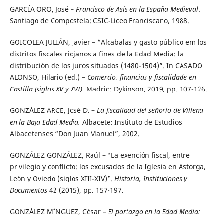
GARCÍA ORO, José –
Francisco de Asís en la España Medieval
.
Santiago de Compostela: CSIC-Liceo Franciscano, 1988.
GOICOLEA JULIÁN, Javier – “Alcabalas y gasto público em los
distritos fiscales riojanos a fines de la Edad Media: la
distribución de los juros situados (1480-1504)”. In CASADO
ALONSO, Hilario (ed.) –
Comercio, financias y fiscalidade en
Castilla (siglos XV y XVI).
Madrid: Dykinson, 2019, pp. 107-126.
GONZÁLEZ ARCE, José D. –
La fiscalidad del señorío de Villena
en la Baja Edad Media.
Albacete: Instituto de Estudios
Albacetenses “Don Juan Manuel”, 2002.
GONZÁLEZ GONZÁLEZ, Raúl – “La exención fiscal, entre
privilegio y conflicto: los excusados de la Iglesia en Astorga,
León y Oviedo (siglos XIII-XIV)”.
Historia, Instituciones y
Documentos
42 (2015), pp. 157-197.
GONZÁLEZ MÍNGUEZ, César –
El portazgo en la Edad Media: