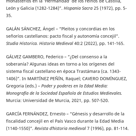
monasterios en la ‘Hermandad’ de los reinos de Castilla,
León y Galicia (1282-1284)”.
Hispania Sacra
25 (1972), pp. 5-
35.
GALÁN SÁNCHEZ, Ángel – “Pleitos y concordias en los
señoríos castellanos: pacto fiscal y autonomía concejil”.
Studia Historica. Historia Medieval
40:2 (2022), pp. 141-165.
GÁLVEZ GAMBERO, Federico – “¿Del consenso a la
soberanía? Algunas ideas en torno a los orígenes del
sistema fiscal castellano en época Trastámara (ca. 1343-
1406)”. In MARTÍNEZ PEÑÍN, Raquel; CAVERO DOMÍNGUEZ,
Gregoria (eds.) –
Poder y poderes en la Edad Media:
Monografía de la Sociedad Española de Estudios Medievales.
Murcia: Universidad de Murcia, 2021, pp. 507-520.
GARCÍA FERNÁNDEZ, Ernesto – “Génesis y desarrollo de la
fiscalidad concejil en el País Vasco durante la Edad Media
(1140-1550)”.
Revista d’historia medieval
7 (1996), pp. 81-114.