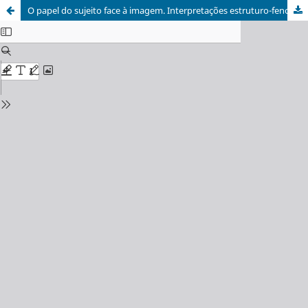
O papel do sujeito face à imagem. Interpretações estruturo-fenomenológicas: o caso de estudo das Pinturas murais de São Francisco de Bragança