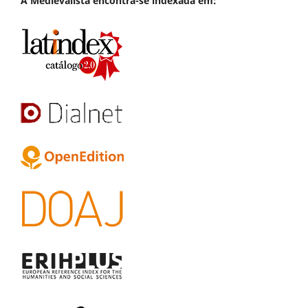
A
Medievalista
encontra-se indexada em: