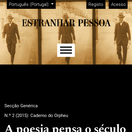
Menu Admin
Saltar para menu de navegação principal
Saltar para conteúdo principal
Saltar para rodapé do site
Alterar o idioma. O idioma atual é:
Português (Portugal)
Registo
Acesso
Menu principal
Secção Genérica
N.º 2 (2015): Caderno do Orpheu
A poesia pensa o século