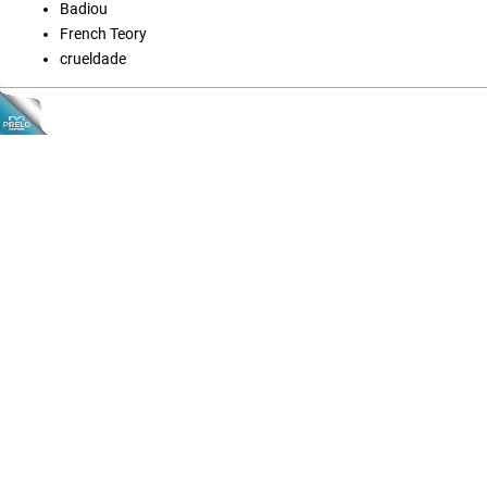
Badiou
French Teory
crueldade
A Estranhar Pessoa é financiada por fundos
nacionais através da FCT — Fundação para a
Ciência e a Tecnologia, I.P., no âmbito dos