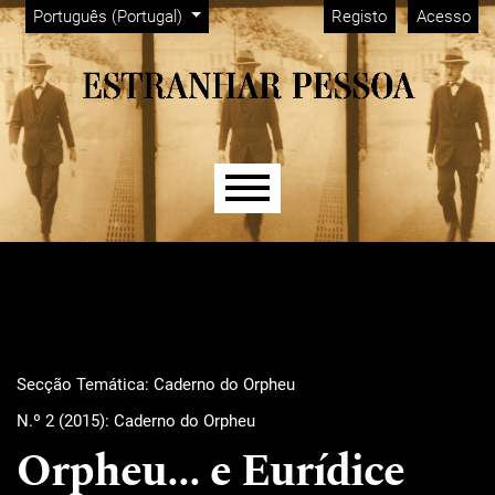
Menu Admin
Saltar para menu de navegação principal
Saltar para conteúdo principal
Saltar para rodapé do site
Alterar o idioma. O idioma atual é:
Português (Portugal)
Registo
Acesso
Menu principal
Secção Temática: Caderno do Orpheu
N.º 2 (2015): Caderno do Orpheu
Orpheu... e Eurídice