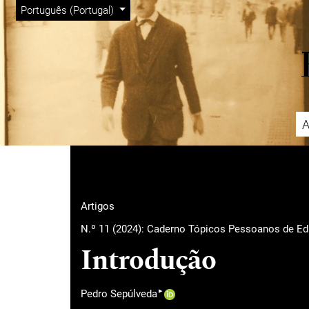
Menu Admin
Saltar para menu de navegação principal
Saltar para conteúdo principal
Saltar para rodapé do site
Alterar o idioma. O idioma atual é:
Português (Portugal)
A
Menu principal
Artigos
N.º 11 (2024): Caderno Tópicos Pessoanos de E
Introdução
▸
Pedro Sepúlveda