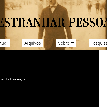
tual
Arquivos
Sobre
Pesquis
duardo Lourenço