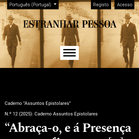
Menu Admin
Saltar para menu de navegação principal
Saltar para conteúdo principal
Saltar para rodapé do site
Alterar o idioma. O idioma atual é:
Português (Portugal)
Registo
Acesso
Menu principal
Caderno "Assuntos Epistolares"
N.º 12 (2025): Caderno Assuntos Epistolares
“Abraça-o, e á Presença