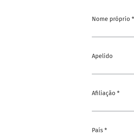
Nome próprio
Obrigatório
Apelido
Afiliação
*
Obrigatório
País
*