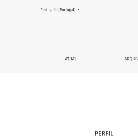
Change the language. The current language is:
Português (Portugal)
Registo
ATUAL
ARQUI
PERFIL