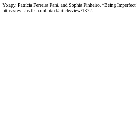
Yxapy, Patrícia Ferreira Pará, and Sophia Pinheiro. “Being Imperfect
https://revistas.fcsh.unl.pt/rcl/article/view/1372.