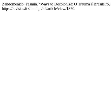
Zandomenico, Yasmin. “Ways to Decolonize: O Trauma é Brasileiro, b
https://revistas.fcsh.unl.pt/rcl/article/view/1370.