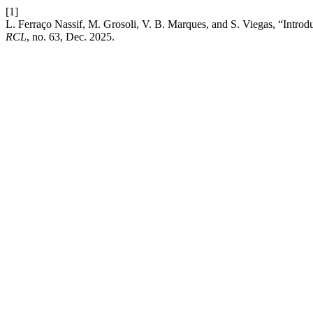
[1]
L. Ferraço Nassif, M. Grosoli, V. B. Marques, and S. Viegas, “Introd
RCL
, no. 63, Dec. 2025.