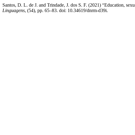
Santos, D. L. de J. and Trindade, J. dos S. F. (2021) “Education, sexu
Linguagens
, (54), pp. 65–83. doi: 10.34619/dnrm-d39i.