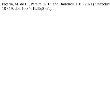
Piçarra, M. do C., Pereira, A. C. and Barreiros, I. B. (2021) “Introdu
18 / 19. doi: 10.34619/l9q8-efbj.