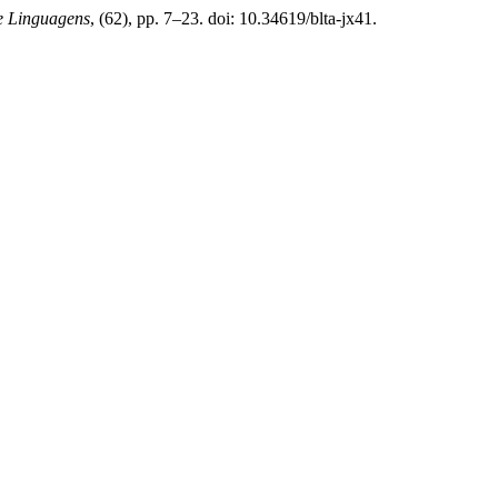
e Linguagens
, (62), pp. 7–23. doi: 10.34619/blta-jx41.