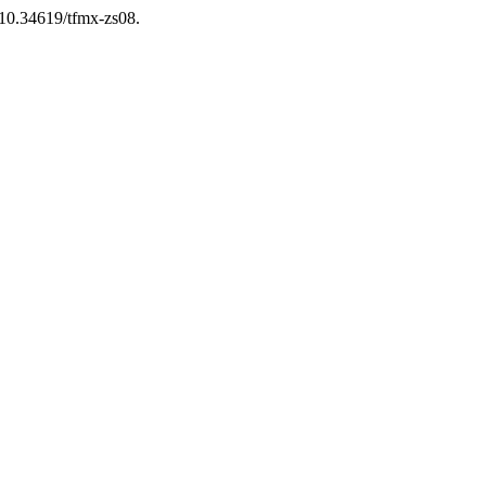
g/10.34619/tfmx-zs08.