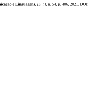
icação e Linguagens
,
[S. l.]
, n. 54, p. 406, 2021. DOI: