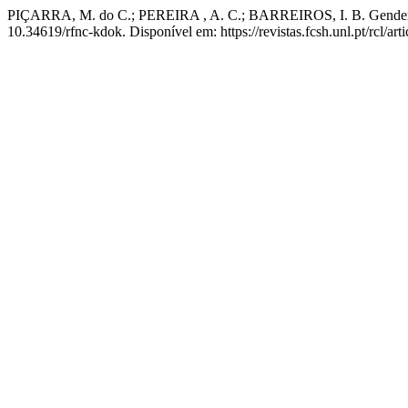
PIÇARRA, M. do C.; PEREIRA , A. C.; BARREIROS, I. B. Genderin
10.34619/rfnc-kdok. Disponível em: https://revistas.fcsh.unl.pt/rcl/ar