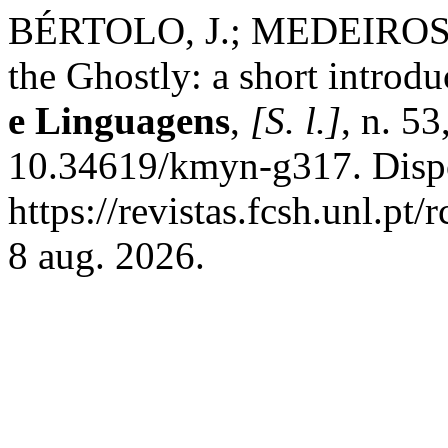
BÉRTOLO, J.; MEDEIROS, 
the Ghostly: a short introdu
e Linguagens
,
[S. l.]
, n. 5
10.34619/kmyn-g317. Disp
https://revistas.fcsh.unl.pt
8 aug. 2026.