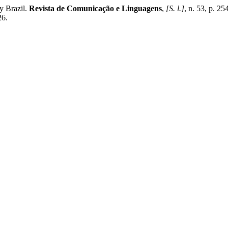
y Brazil.
Revista de Comunicação e Linguagens
,
[S. l.]
, n. 53, p. 
26.