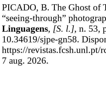
PICADO, B. The Ghost of T
“seeing-through” photogra
Linguagens
,
[S. l.]
, n. 53,
10.34619/sjpe-gn58. Dispo
https://revistas.fcsh.unl.pt
7 aug. 2026.