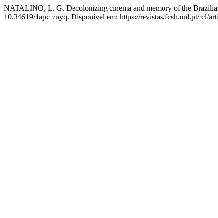
NATALINO, L. G. Decolonizing cinema and memory of the Brazilian 
10.34619/4apc-znyq. Disponível em: https://revistas.fcsh.unl.pt/rcl/a