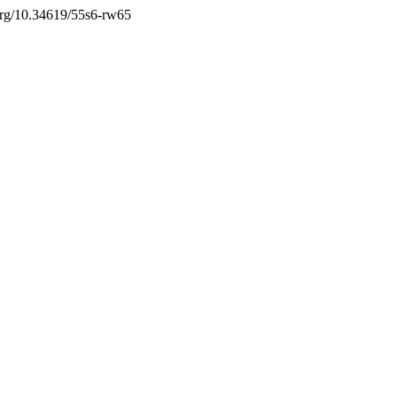
i.org/10.34619/55s6-rw65