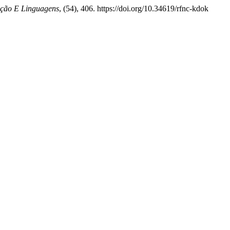
ção E Linguagens
, (54), 406. https://doi.org/10.34619/rfnc-kdok