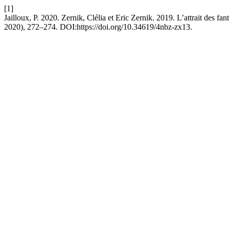
[1]
Jailloux, P. 2020. Zernik, Clélia et Eric Zernik. 2019. L’attrait des 
2020), 272–274. DOI:https://doi.org/10.34619/4nbz-zx13.