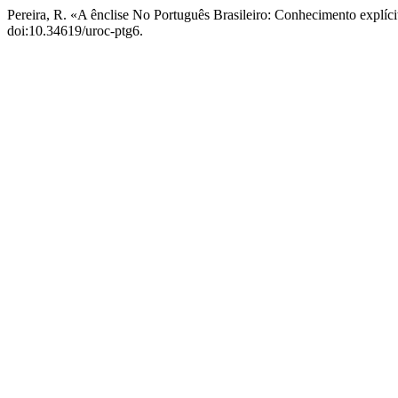
Pereira, R. «A ênclise No Português Brasileiro: Conhecimento explíc
doi:10.34619/uroc-ptg6.