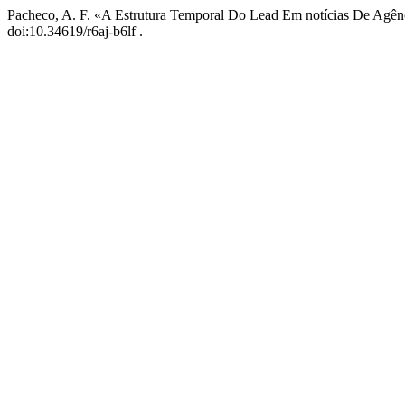
Pacheco, A. F. «A Estrutura Temporal Do Lead Em notícias De Agê
doi:10.34619/r6aj-b6lf .