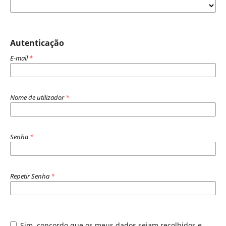
Autenticação
E-mail
*
Nome de utilizador
*
Senha
*
Repetir Senha
*
Sim, concordo que os meus dados sejam recolhidos e