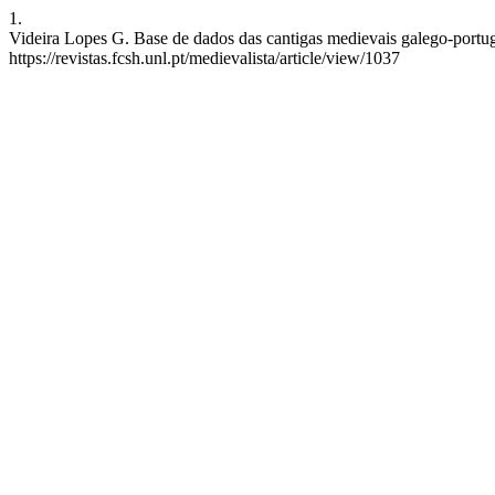
1.
Videira Lopes G. Base de dados das cantigas medievais galego-portugue
https://revistas.fcsh.unl.pt/medievalista/article/view/1037