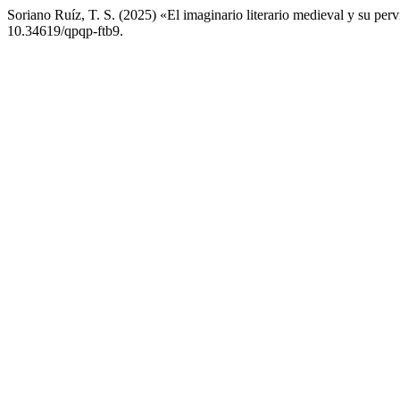
Soriano Ruíz, T. S. (2025) «El imaginario literario medieval y su pe
10.34619/qpqp-ftb9.