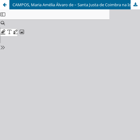
CAMPOS, Maria Amélia Álvaro de – Santa Justa de Coimbra na Idade Média: o espaço urbano, religioso e socio-económico. Coimbra: 2012