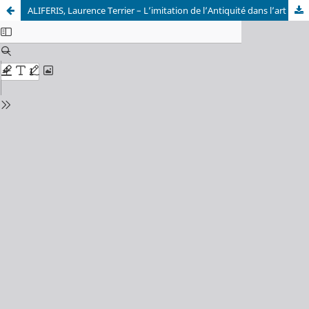
ALIFERIS, Laurence Terrier – L’imitation de l’Antiquité dans l’art médiéval (1180-1230). Répertoire iconographique de la littérature du Moyen Âge. Les études du Rilma 7, Turnhout: Brepols, 2016 (343 pp.)