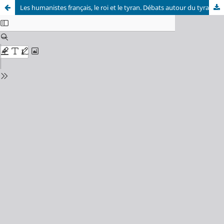
Les humanistes français, le roi et le tyran. Débats autour du tyrannicide au sein du milieu humaniste français, 1ère moitié du XVe siècle