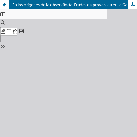
En los orígenes de la observância. Frades da prove vida en la Galicia medieval (Finales siglo XIV – finales siglo XV)