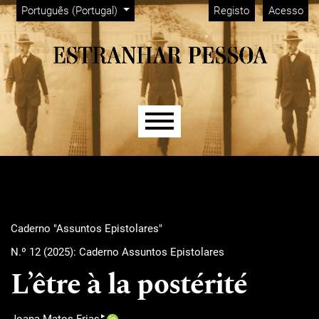
Menu Admin
Saltar para menu de navegação principal
Saltar para conteúdo principal
Saltar para rodapé do site
Alterar o idioma. O idioma atual é:
Português (Portugal)
Registo
Acesso
Menu principal
Caderno "Assuntos Epistolares"
N.º 12 (2025): Caderno Assuntos Epistolares
L’être à la postérité
▸
Joana Matos Frias