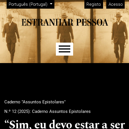
Menu Admin
Saltar para menu de navegação principal
Saltar para conteúdo principal
Saltar para rodapé do site
Alterar o idioma. O idioma atual é:
Português (Portugal)
Registo
Acesso
Menu principal
Caderno "Assuntos Epistolares"
N.º 12 (2025): Caderno Assuntos Epistolares
“Sim, eu devo estar a ser