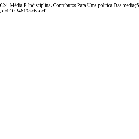
24. Média E Indisciplina. Contributos Para Uma política Das mediaç
, doi:10.34619/zciv-ocfu.