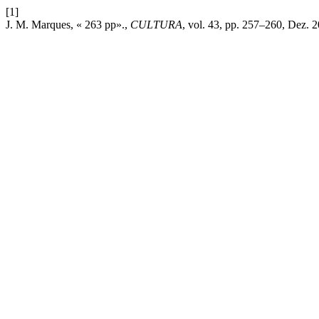
[1]
J. M. Marques, « 263 pp».,
CULTURA
, vol. 43, pp. 257–260, Dez. 