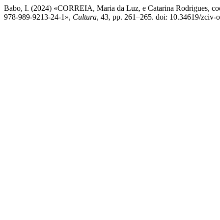
Babo, I. (2024) «CORREIA, Maria da Luz, e Catarina Rodrigues, coo
978‑989‑9213‑24‑1»,
Cultura
, 43, pp. 261–265. doi: 10.34619/zciv-o