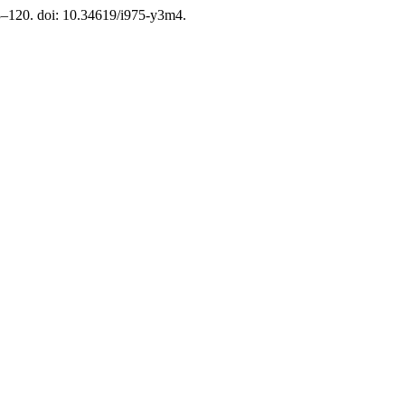
93–120. doi: 10.34619/i975-y3m4.