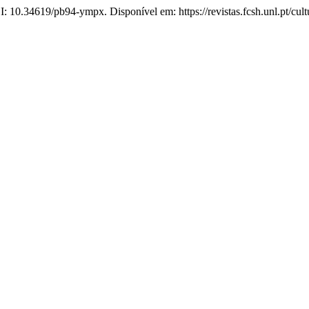
I: 10.34619/pb94-ympx. Disponível em: https://revistas.fcsh.unl.pt/cul