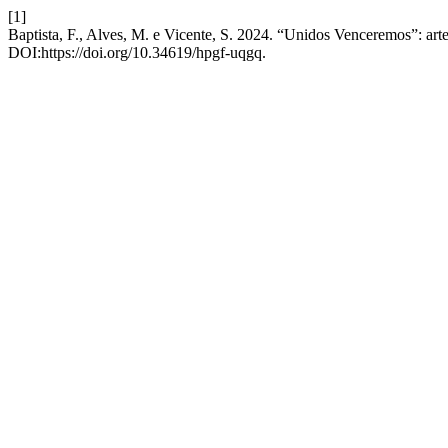
[1]
Baptista, F., Alves, M. e Vicente, S. 2024. “Unidos Venceremos”: art
DOI:https://doi.org/10.34619/hpgf-uqgq.