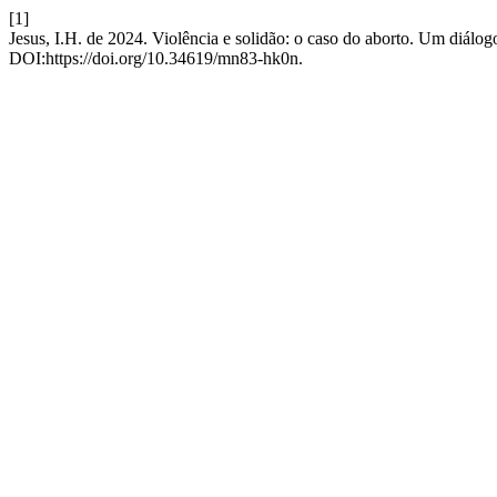
[1]
Jesus, I.H. de 2024. Violência e solidão: o caso do aborto. Um diálogo 
DOI:https://doi.org/10.34619/mn83-hk0n.